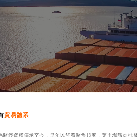
、
有
貿易體系
法毛豬經營權傳承至今，早年以飼養豬隻起家，菜市場豬肉批