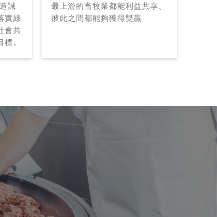
打造誠
最上游的畜牧業都能利益共享、
落實綠
彼此之間都能夠獲得雙贏
社會共
目標。