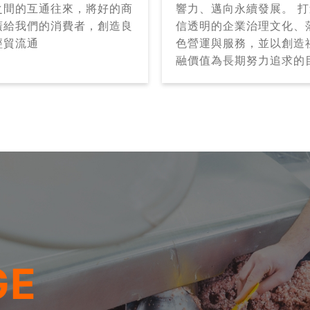
之間的互通往來，將好的商
響力、邁向永續發展。 
廣給我們的消費者，創造良
信透明的企業治理文化、
經貿流通
色營運與服務，並以創造
融價值為長期努力追求的
GE